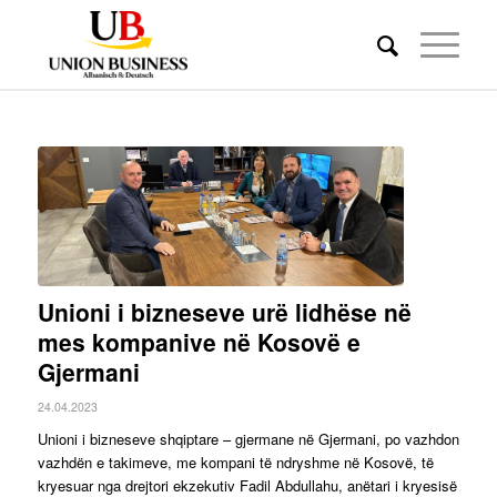
Unioni i bizneseve urë lidhëse në
mes kompanive në Kosovë e
Gjermani
24.04.2023
Unioni i bizneseve shqiptare – gjermane në Gjermani, po vazhdon
vazhdën e takimeve, me kompani të ndryshme në Kosovë, të
kryesuar nga drejtori ekzekutiv Fadil Abdullahu, anëtari i kryesisë