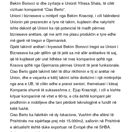
Bekim Borovci si dhe zyrtarja e Unionit Yllresa Shala, të cilët
vizituan kompaninë “Ciao Berto”.
Unioni i bizneseve u mirëprit nga Bekim Krasniqi, i cili falënderoi
Unionin për prezencën e tyre në takim, kujdesin dhe natyrisht
ishte dakord që Unioni ka një potencial të madh përmes
bizneseve anëtare, që me arrit me plasu produktin e tyre edhe
më gjerë në tregun e Gjermanisë.
Gjatë takimit anëtari i kryesisë Bekim Borovci tregoi se Unioni i
Bizneseve ka për qëllim që të jetë sa më afër anëtarëve të saj,
që të kujdeset për urat lidhëse në mes kompanive qoftë nga
Kosova qoftë nga Gjermania përmes Unionit të jenë funksionale.
Ciao Berto gjatë takimit bëri të ditur rikthimin e tij si anëtar në
Union, dhe e veçanta e këtij takimi ishte dorëzimi i një mirënjohje
nga ana e UB, të cilën edhe e pranoi seniori, themeluesi i kësaj
Kompanie shumë të suksesshme z. Ejup Krasniqit, i cili e kishte
krijuar kompaninë në vitet e 90-ta, e cila është kompani për
prodhimin e mobiljeve dhe tani përdorë teknologjinë e fundit në
këtë fushë.
Ciao Berto ka fabrikën në dy lokacione, Vushtrri dhe afërsi të
Prishtinës me sipërfaqe prej mbi 15.000m2, sallonin në Prishtinë
e aktualisht është duke exportuar në Evropë dhe në SHBA.