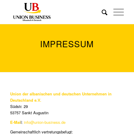
IMPRESSUM
Union der albanischen und deutschen Unternehmen in
Deutschland e.V.
Südstr. 29
53757 Sankt Augustin
E-Mai
l:
info@union-business.de
Gemeinschaftlich vertretungsbefugt: