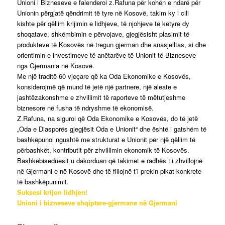
Unioni i Bizneseve e falenderoi z.Rafuna për kohën e ndarë për
Unionin përgjatë qëndrimit të tyre në Kosovë, takim ky i cili
kishte për qëllim krijimin e lidhjeve, të njohjeve të këtyre dy
shoqatave, shkëmbimin e përvojave, gjegjësisht plasimit të
produkteve të Kosovës në tregun gjerman dhe anasjelltas, si dhe
orientimin e investimeve të anëtarëve të Unionit të Bizneseve
nga Gjermania në Kosovë.
Me një traditë 60 vjeçare që ka Oda Ekonomike e Kosovës,
konsiderojmë që mund të jetë një partnere, një aleate e
jashtëzakonshme e zhvillimit të raporteve të mëtutjeshme
biznesore në fusha të ndryshme të ekonomisë.
Z.Rafuna, na siguroi që Oda Ekonomike e Kosovës, do të jetë
„Oda e Diasporës gjegjësit Oda e Unionit“ dhe është i gatshëm të
bashkëpunoi ngushtë me strukturat e Unionit për një qëllim të
përbashkët, kontributit për zhvillimin ekonomik të Kosovës.
Bashkëbiseduesit u dakorduan që takimet e radhës t’i zhvillojnë
në Gjermani e në Kosovë dhe të fillojnë t’i prekin pikat konkrete
të bashkëpunimit.
Suksesi krijon lidhjen!
Unioni i bizneseve shqiptare-gjermane në Gjermani