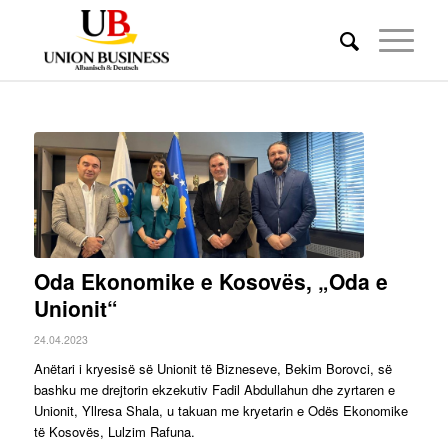
Oda Ekonomike e Kosovës, „Oda e
Unionit“
24.04.2023
Anëtari i kryesisë së Unionit të Bizneseve, Bekim Borovci, së
bashku me drejtorin ekzekutiv Fadil Abdullahun dhe zyrtaren e
Unionit, Yllresa Shala, u takuan me kryetarin e Odës Ekonomike
të Kosovës, Lulzim Rafuna.