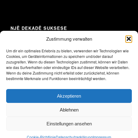
NJË DEKADË SUKSESE
Zustimmung verwalten
Um dir ein optimales Erlebnis zu bieten, verwenden wir Technologien wie
Cookies, um Geräteinformationen zu speichern und/oder darauf
Klicke hier, um Marketing-Cookies zu
zuzugreifen. Wenn du diesen Technologien zustimmst, können wir Daten
akzeptieren und diesen Inhalt zu aktivieren
wie das Surfverhalten oder eindeutige IDs auf dieser Website verarbeiten.
Wenn du deine Zustimmung nicht erteilst oder zurückziehst, können
bestimmte Merkmale und Funktionen beeinträchtigt werden.
Akzeptieren
Ablehnen
Einstellungen ansehen
2026 Alle Rechte vorbehalten. Union der albanischen und deutschen
Unternehmen in Deutschland e.V.
Cookie-Richtlinie
Datenschutzerklärung
Impressum
Impressum
Datenschutzerklärung
Satzung
Archiv