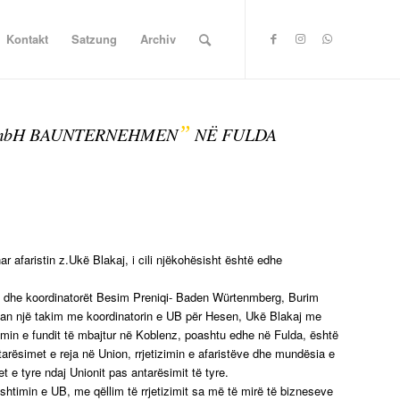
Kontakt
Satzung
Archiv
”
mbH BAUNTERNEHMEN
NË FULDA
faristin z.Ukë Blakaj, i cili njëkohësisht është edhe
si dhe koordinatorët Besim Preniqi- Baden Würtenmberg, Burim
lluan një takim me koordinatorin e UB për Hesen, Ukë Blakaj me
imin e fundit të mbajtur në Koblenz, poashtu edhe në Fulda, është
arësimet e reja në Union, rrjetizimin e afaristëve dhe mundësia e
t e tyre ndaj Unionit pas antarësimit të tyre.
kushtimin e UB, me qëllim të rrjetizimit sa më të mirë të bizneseve