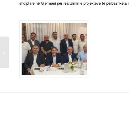
shqiptare në Gjermani për realizimin e projekteve të përbashkëta 
Në kuadër të takimeve
promovuese të Unionit,
dje u mbajt tryeza me
afaristët...