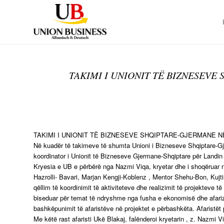
TAKIMI I UNIONIT TË BIZNESEV
TAKIMI I UNIONIT TË BIZNESEVE SHQIPTARE-GJERMANE
Në kuadër të takimeve të shumta Unioni i Bizneseve Shqiptare-Gj
koordinator i Unionit të Bizneseve Gjermane-Shqiptare për Landin
Kryesia e UB e përbërë nga Nazmi Viqa, kryetar dhe i shoqëruar 
Hazrolli- Bavari, Marjan Kengji-Koblenz , Mentor Shehu-Bon, Kujti
qëllim të koordinimit të aktiviteteve dhe realizimit të projektev
biseduar për temat të ndryshme nga fusha e ekonomisë dhe afarizmi
bashkëpunimit të afaristëve në projektet e përbashkëta. Afaristët p
Me këtë rast afaristi Ukë Blakaj, falënderoi kryetarin , z. Nazmi V