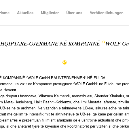
Home
Aktuelles
Mitglieder
Über uns
Veröffentlichungen
“
E SHQIPTARE-GJERMANE NË KOMPANINË
WOLF G
 NË KOMPANINË “WOLF GmbH BAUNTERNEHMEN” NË FULDA
ermane, ka vizituar Kompaninë prestigjioze “WOLF GmbH” në Fulda, me pronar a
 e Hesenit.
nga drejtori i financave, Vllaznim Kelmendi, menaxhuesi, Skender Xhakaliu, 
m Metaj-Heidelberg, Halit Rashiti-Koblenzs, dhe Ilmi Mustafa, afaristë, zhvi
e të UB-së në të ardhmen. Në vazhdën e takimeve të UB-së, sikurse edhe në tak
t me qëllim të intensifikimit të aktiviteteve të UB-së, që kanë për qëllim ant
jesmarrës e prezentuan fillimisht afarizmin që e ushtrojnë aktualisht dhe pritje
iqa, si dhe anëtarët tjerë të kryesisë dhe koordinatorët për vizitën si dhe për