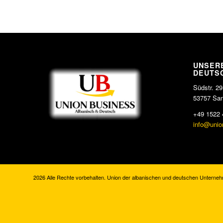
UNSERE
DEUTS
Südstr. 29
53757 San
+49 1522 
info@unio
2026 Alle Rechte vorbehalten. Union der albanischen und deutschen Unterneh