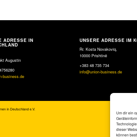
 ADRESSE IN
UNSERE ADRESSE IM 
CHLAND
Rr. Kosta Novakoviq,
10000 Prishtinë
kt Augustin
+383 48 735 734
4756280
info@union-business.de
n-business.de
men in Deutschland e.V.
Um dir ein o
Geräteinfor
Technologien
dieser Websi
können best