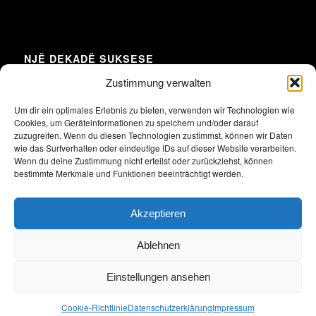
NJË DEKADË SUKSESE
Zustimmung verwalten
Um dir ein optimales Erlebnis zu bieten, verwenden wir Technologien wie
Cookies, um Geräteinformationen zu speichern und/oder darauf
Klicke hier, um Marketing-Cookies zu
zuzugreifen. Wenn du diesen Technologien zustimmst, können wir Daten
akzeptieren und diesen Inhalt zu aktivieren
wie das Surfverhalten oder eindeutige IDs auf dieser Website verarbeiten.
Wenn du deine Zustimmung nicht erteilst oder zurückziehst, können
bestimmte Merkmale und Funktionen beeinträchtigt werden.
Akzeptieren
Ablehnen
Einstellungen ansehen
2026 Alle Rechte vorbehalten. Union der albanischen und deutschen
Unternehmen in Deutschland e.V.
Cookie-Richtlinie
Datenschutzerklärung
Impressum
Impressum
Datenschutzerklärung
Satzung
Archiv