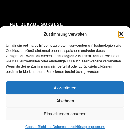
NJË DEKADË SUKSESE
Zustimmung verwalten
Um dir ein optimales Erlebnis zu bieten, verwenden wir Technologien wie
Cookies, um Geräteinformationen zu speichern und/oder darauf
Klicke hier, um Marketing-Cookies zu
zuzugreifen. Wenn du diesen Technologien zustimmst, können wir Daten
akzeptieren und diesen Inhalt zu aktivieren
wie das Surfverhalten oder eindeutige IDs auf dieser Website verarbeiten.
Wenn du deine Zustimmung nicht erteilst oder zurückziehst, können
bestimmte Merkmale und Funktionen beeinträchtigt werden.
Akzeptieren
Ablehnen
Einstellungen ansehen
2026 Alle Rechte vorbehalten. Union der albanischen und deutschen
Unternehmen in Deutschland e.V.
Cookie-Richtlinie
Datenschutzerklärung
Impressum
Impressum
Datenschutzerklärung
Satzung
Archiv