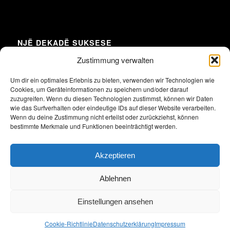
NJË DEKADË SUKSESE
Zustimmung verwalten
Um dir ein optimales Erlebnis zu bieten, verwenden wir Technologien wie
Cookies, um Geräteinformationen zu speichern und/oder darauf
Klicke hier, um Marketing-Cookies zu
zuzugreifen. Wenn du diesen Technologien zustimmst, können wir Daten
akzeptieren und diesen Inhalt zu aktivieren
wie das Surfverhalten oder eindeutige IDs auf dieser Website verarbeiten.
Wenn du deine Zustimmung nicht erteilst oder zurückziehst, können
bestimmte Merkmale und Funktionen beeinträchtigt werden.
Akzeptieren
Ablehnen
Einstellungen ansehen
2026 Alle Rechte vorbehalten. Union der albanischen und deutschen
Unternehmen in Deutschland e.V.
Cookie-Richtlinie
Datenschutzerklärung
Impressum
Impressum
Datenschutzerklärung
Satzung
Archiv