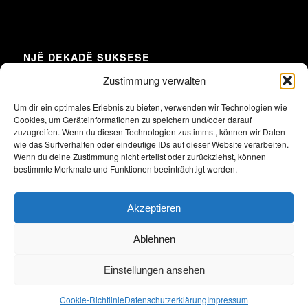
NJË DEKADË SUKSESE
Zustimmung verwalten
Um dir ein optimales Erlebnis zu bieten, verwenden wir Technologien wie
Cookies, um Geräteinformationen zu speichern und/oder darauf
Klicke hier, um Marketing-Cookies zu
zuzugreifen. Wenn du diesen Technologien zustimmst, können wir Daten
akzeptieren und diesen Inhalt zu aktivieren
wie das Surfverhalten oder eindeutige IDs auf dieser Website verarbeiten.
Wenn du deine Zustimmung nicht erteilst oder zurückziehst, können
bestimmte Merkmale und Funktionen beeinträchtigt werden.
Akzeptieren
Ablehnen
Einstellungen ansehen
2026 Alle Rechte vorbehalten. Union der albanischen und deutschen
Unternehmen in Deutschland e.V.
Cookie-Richtlinie
Datenschutzerklärung
Impressum
Impressum
Datenschutzerklärung
Satzung
Archiv