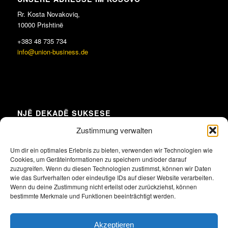
Rr. Kosta Novakoviq,
10000 Prishtinë
+383 48 735 734
info@union-business.de
NJË DEKADË SUKSESE
Zustimmung verwalten
Um dir ein optimales Erlebnis zu bieten, verwenden wir Technologien wie
Cookies, um Geräteinformationen zu speichern und/oder darauf
Klicke hier, um Marketing-Cookies zu
zuzugreifen. Wenn du diesen Technologien zustimmst, können wir Daten
akzeptieren und diesen Inhalt zu aktivieren
wie das Surfverhalten oder eindeutige IDs auf dieser Website verarbeiten.
Wenn du deine Zustimmung nicht erteilst oder zurückziehst, können
bestimmte Merkmale und Funktionen beeinträchtigt werden.
Akzeptieren