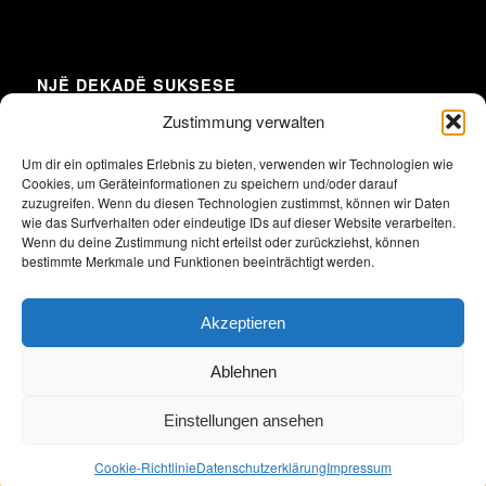
NJË DEKADË SUKSESE
Zustimmung verwalten
Um dir ein optimales Erlebnis zu bieten, verwenden wir Technologien wie
Cookies, um Geräteinformationen zu speichern und/oder darauf
Klicke hier, um Marketing-Cookies zu
zuzugreifen. Wenn du diesen Technologien zustimmst, können wir Daten
akzeptieren und diesen Inhalt zu aktivieren
wie das Surfverhalten oder eindeutige IDs auf dieser Website verarbeiten.
Wenn du deine Zustimmung nicht erteilst oder zurückziehst, können
bestimmte Merkmale und Funktionen beeinträchtigt werden.
Akzeptieren
Ablehnen
Einstellungen ansehen
2026 Alle Rechte vorbehalten. Union der albanischen und deutschen
Unternehmen in Deutschland e.V.
Cookie-Richtlinie
Datenschutzerklärung
Impressum
Impressum
Datenschutzerklärung
Satzung
Archiv