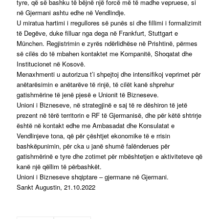
tyre, që së bashku të bëjnë një forcë më të madhe vepruese, si
në Gjermani ashtu edhe në Vendlindje.
U miratua hartimi i rregullores së punës si dhe fillimi i formalizimit
të Degëve, duke filluar nga dega në Frankfurt, Stuttgart e
München. Regjistrimin e zyrës ndërlidhëse në Prishtinë, përmes
së cilës do të mbahen kontaktet me Kompanitë, Shoqatat dhe
Institucionet në Kosovë.
Menaxhmenti u autorizua t’i shpejtoj dhe intensifikoj veprimet për
anëtarësimin e anëtarëve të rinjë, të cilët kanë shprehur
gatishmërine të jenë pjesë e Unionit të Bizneseve.
Unioni i Bizneseve, në strategjinë e saj të re dëshiron të jetë
prezent në tërë territorin e RF të Gjermanisë, dhe për këtë shtrirje
është në kontakt edhe me Ambasadat dhe Konsulatat e
Vendlinjeve tona, që për çështjet ekonomike të e rrisin
bashkëpunimin, për cka u janë shumë falënderues për
gatishmërinë e tyre dhe zotimet për mbështetjen e aktiviteteve që
kanë një qëllim të përbashkët.
Unioni i Bizneseve shqiptare – gjermane në Gjermani.
Sankt Augustin, 21.10.2022