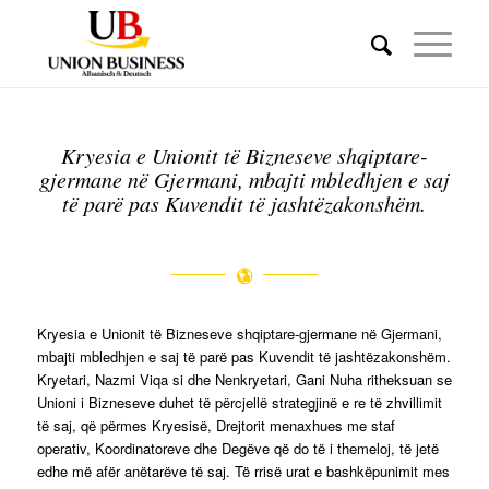
Kryesia e Unionit të Bizneseve shqiptare-
gjermane në Gjermani, mbajti mbledhjen e saj
të parë pas Kuvendit të jashtëzakonshëm.
Kryesia e Unionit të Bizneseve shqiptare-gjermane në Gjermani,
mbajti mbledhjen e saj të parë pas Kuvendit të jashtëzakonshëm.
Kryetari, Nazmi Viqa si dhe Nenkryetari, Gani Nuha ritheksuan se
Unioni i Bizneseve duhet të përcjellë strategjinë e re të zhvillimit
të saj, që përmes Kryesisë, Drejtorit menaxhues me staf
operativ, Koordinatoreve dhe Degëve që do të i themeloj, të jetë
edhe më afër anëtarëve të saj. Të rrisë urat e bashkëpunimit mes