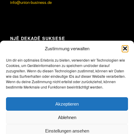
info@union-business.de
NJË DEKADË SUKSESE
Zustimmung verwalten
Um dir ein optimales Erlebnis zu bieten, verwenden wir Technologien wie
Cookies, um Geräteinformationen zu speichern und/oder darauf
Klicke hier, um Marketing-Cookies zu
zuzugreifen. Wenn du diesen Technologien zustimmst, können wir Daten
akzeptieren und diesen Inhalt zu aktivieren
wie das Surfverhalten oder eindeutige IDs auf dieser Website verarbeiten.
Wenn du deine Zustimmung nicht erteilst oder zurückziehst, können
bestimmte Merkmale und Funktionen beeinträchtigt werden.
Akzeptieren
Ablehnen
Einstellungen ansehen
2026 Alle Rechte vorbehalten. Union der albanischen und deutschen