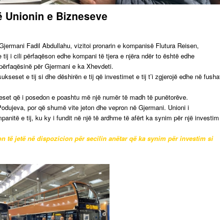
ë Unionin e Bizneseve
 Gjermani Fadil Abdullahu, vizitoi pronarin e kompanisë Flutura Reisen,
tij i cili përfaqëson edhe kompani të tjera e njëra ndër to është edhe
përfaqësinë për Gjermani e ka Xhevdeti.
ukseset e tij si dhe dëshirën e tij që investimet e tij t’i zgjerojë edhe në fusha
izneset që i posedon e poashtu më një numër të madh të punëtorëve.
 Podujeva, por që shumë vite jeton dhe vepron në Gjermani. Unioni i
nitë e tij, ku ky i fundit në një të ardhme të afërt ka synim për një investim
 të jetë në dispozicion për secilin anëtar që ka synim për investim si