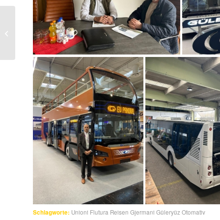
Dhoma e Biznesit të
Diasporës Shqiptare
dhe Organizata
GERMIN, vizitojnë...
Schlagworte:
Unioni Flutura Reisen Gjermani Güleryüz Otomativ