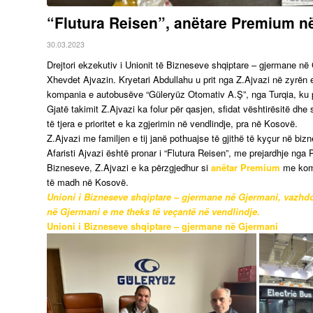
“Flutura Reisen”, anëtare Premium n
30.03.2023
Drejtori ekzekutiv i Unionit të Bizneseve shqiptare – gjermane në
Xhevdet Ajvazin. Kryetari Abdullahu u prit nga Z.Ajvazi në zyrën e 
kompania e autobusëve “Güleryüz Otomativ A.Ş”, nga Turqia, ku 
Gjatë takimit Z.Ajvazi ka folur për qasjen, sfidat vështirësitë dhe s
të tjera e prioritet e ka zgjerimin në vendlindje, pra në Kosovë.
Z.Ajvazi me familjen e tij janë pothuajse të gjithë të kyçur në b
Afaristi Ajvazi është pronar i “Flutura Reisen”, me prejardhje nga
Bizneseve, Z.Ajvazi e ka përzgjedhur si
anëtar
Premium
me kompa
të madh në Kosovë.
Unioni i Bizneseve shqiptare – gjermane në Gjermani, vazhdon
në Gjermani e me theks të veçantë në vendlindje.
Unioni i Bizneseve shqiptare – gjermane në Gjermani