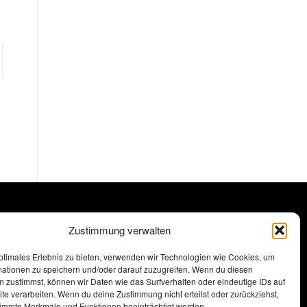
KOSOVO
NJË DEKADË SUKSESE
Zustimmung verwalten
ptimales Erlebnis zu bieten, verwenden wir Technologien wie Cookies, um
Klicke hier, um Marketing-Cookies
mationen zu speichern und/oder darauf zuzugreifen. Wenn du diesen
zu akzeptieren und diesen Inhalt
 zustimmst, können wir Daten wie das Surfverhalten oder eindeutige IDs auf
te verarbeiten. Wenn du deine Zustimmung nicht erteilst oder zurückziehst,
zu aktivieren
immte Merkmale und Funktionen beeinträchtigt werden.