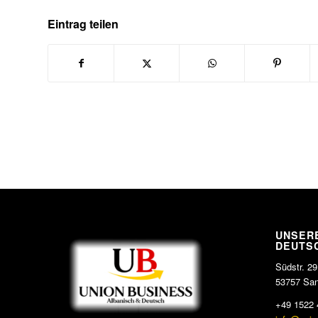
Eintrag teilen
UNSERE
DEUTS
Südstr. 29
53757 San
+49 1522 