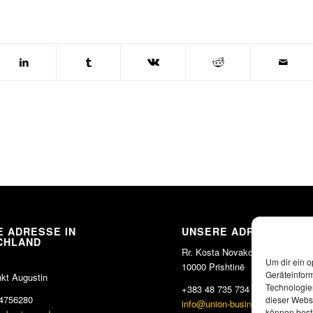
 ADRESSE IN
UNSERE ADRESSE IM 
CHLAND
Rr. Kosta Novakoviq,
Um dir ein o
10000 Prishtinë
Geräteinfor
kt Augustin
Technologien
+383 48 735 734
4756280
dieser Websi
info@union-business.de
können best